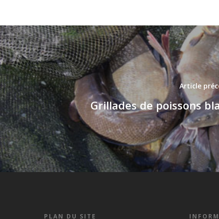
Article pré
Grillades de poissons bl
PLAN DU SITE
INFORM