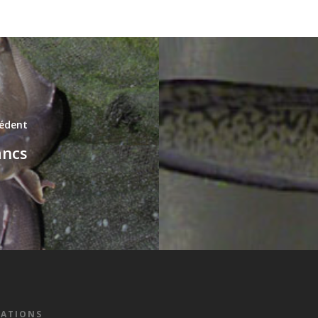
cédent
ancs
ATIONS